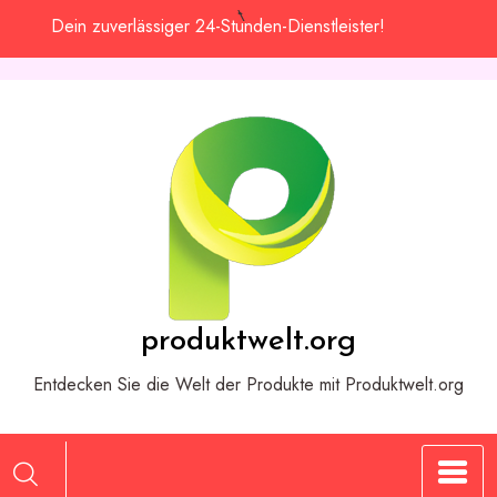
Zum
Dein zuverlässiger 24-Stunden-Dienstleister!
Inhalt
springen
produktwelt.org
Entdecken Sie die Welt der Produkte mit Produktwelt.org