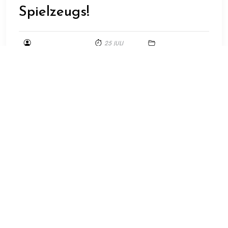
Spielzeugs!
25 JULI
PRODUKTWELTORG
2026
UNCATEGORIZED
Feuerwehrmann Sam Spielzeug: Spaß und Spannung
für kleine Helden Feuerwehrmann Sam ist eine
beliebte Kinderserie, die die Abenteuer eines mutigen
Feuerwehrmanns und seiner Kollegen in der kleinen
Stadt Pontypandy erzählt. Das Feuerwehrmann Sam
Spielzeug bringt diese spannende Welt voller
Rettungsmissionen und Heldentaten direkt ins
Kinderzimmer. Die Vielfalt an Feuerwehrmann Sam
Spielzeug ist beeindruckend. Von detailgetreuen