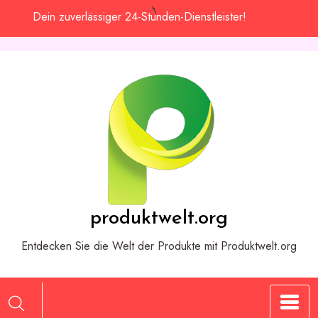
Zum
Dein zuverlässiger 24-Stunden-Dienstleister!
Inhalt
springen
produktwelt.org
Entdecken Sie die Welt der Produkte mit Produktwelt.org