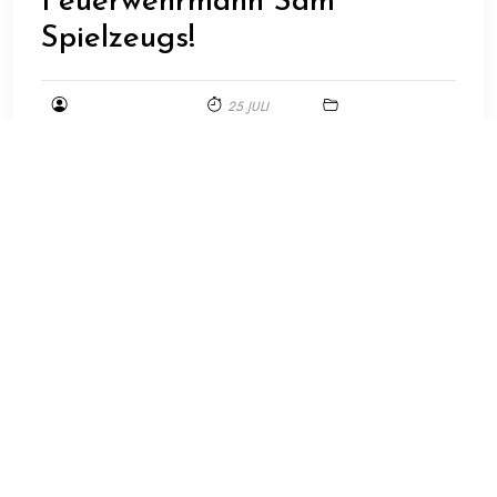
Feuerwehrmann Sam
Spielzeugs!
25 JULI
PRODUKTWELTORG
2026
UNCATEGORIZED
Feuerwehrmann Sam Spielzeug: Spaß und Spannung
für kleine Helden Feuerwehrmann Sam ist eine
beliebte Kinderserie, die die Abenteuer eines mutigen
Feuerwehrmanns und seiner Kollegen in der kleinen
Stadt Pontypandy erzählt. Das Feuerwehrmann Sam
Spielzeug bringt diese spannende Welt voller
Rettungsmissionen und Heldentaten direkt ins
Kinderzimmer. Die Vielfalt an Feuerwehrmann Sam
Spielzeug ist beeindruckend. Von detailgetreuen