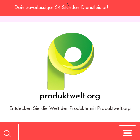
Zum
Dein zuverlässiger 24-Stunden-Dienstleister!
Inhalt
springen
produktwelt.org
Entdecken Sie die Welt der Produkte mit Produktwelt.org