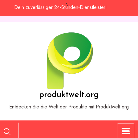
Zum
Dein zuverlässiger 24-Stunden-Dienstleister!
Inhalt
springen
produktwelt.org
Entdecken Sie die Welt der Produkte mit Produktwelt.org