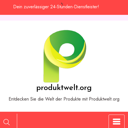
Zum
Dein zuverlässiger 24-Stunden-Dienstleister!
Inhalt
springen
produktwelt.org
Entdecken Sie die Welt der Produkte mit Produktwelt.org