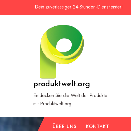
Zum
Dein zuverlässiger 24-Stunden-Dienstleister!
Inhalt
springen
produktwelt.org
Entdecken Sie die Welt der Produkte
mit Produktwelt.org
ÜBER UNS
KONTAKT