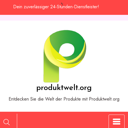
Zum
Dein zuverlässiger 24-Stunden-Dienstleister!
Inhalt
springen
produktwelt.org
Entdecken Sie die Welt der Produkte mit Produktwelt.org