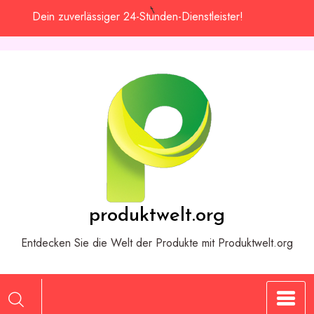
Zum
Dein zuverlässiger 24-Stunden-Dienstleister!
Inhalt
springen
produktwelt.org
Entdecken Sie die Welt der Produkte mit Produktwelt.org