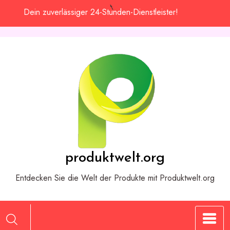
Zum
Dein zuverlässiger 24-Stunden-Dienstleister!
Inhalt
springen
produktwelt.org
Entdecken Sie die Welt der Produkte mit Produktwelt.org