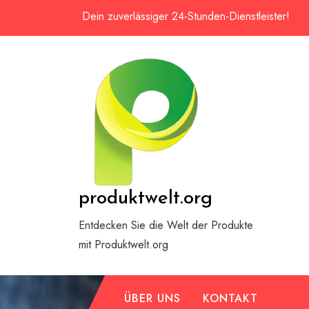
Zum
Dein zuverlässiger 24-Stunden-Dienstleister!
Inhalt
springen
produktwelt.org
Entdecken Sie die Welt der Produkte
mit Produktwelt.org
ÜBER UNS
KONTAKT