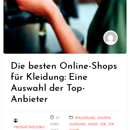
Die besten Online-Shops
für Kleidung: Eine
Auswahl der Top-
Anbieter
13
BEKLEIDUNG
,
KAUFEN
,
APRIL
KLEIDUNG
,
MODE
,
TOP
,
TOP
PRODUKTWELTORG