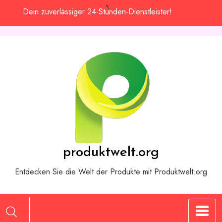
Zum
Dein zuverlässiger 24-Stunden-Dienstleister!
Inhalt
springen
produktwelt.org
Entdecken Sie die Welt der Produkte mit Produktwelt.org