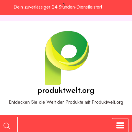
Zum
Dein zuverlässiger 24-Stunden-Dienstleister!
Inhalt
springen
produktwelt.org
Entdecken Sie die Welt der Produkte mit Produktwelt.org