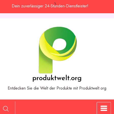
Zum
Dein zuverlässiger 24-Stunden-Dienstleister!
Inhalt
springen
produktwelt.org
Entdecken Sie die Welt der Produkte mit Produktwelt.org