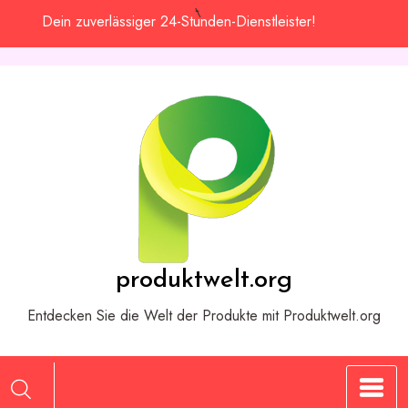
Zum
Dein zuverlässiger 24-Stunden-Dienstleister!
Inhalt
springen
produktwelt.org
Entdecken Sie die Welt der Produkte mit Produktwelt.org