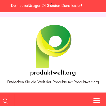
Zum
Dein zuverlässiger 24-Stunden-Dienstleister!
Inhalt
springen
produktwelt.org
Entdecken Sie die Welt der Produkte mit Produktwelt.org