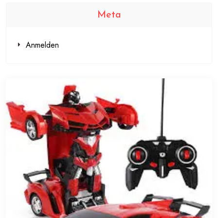
Meta
Anmelden