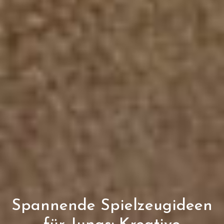
Spannende Spielzeugideen