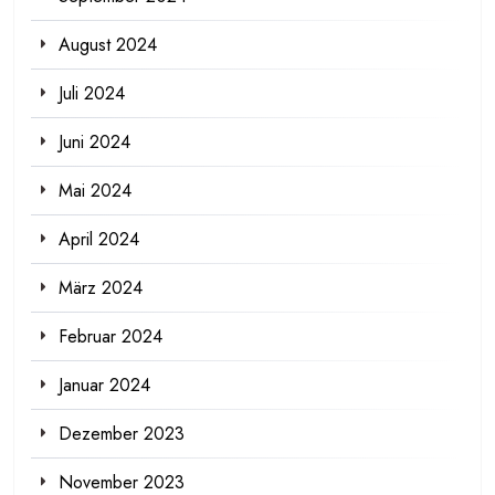
August 2024
Juli 2024
Juni 2024
Mai 2024
April 2024
März 2024
Februar 2024
Januar 2024
Dezember 2023
November 2023