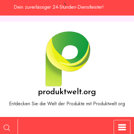
Zum
Dein zuverlässiger 24-Stunden-Dienstleister!
Inhalt
springen
produktwelt.org
Entdecken Sie die Welt der Produkte mit Produktwelt.org