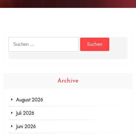
Suchen
nach:
Archive
August 2026
Juli 2026
Juni 2026