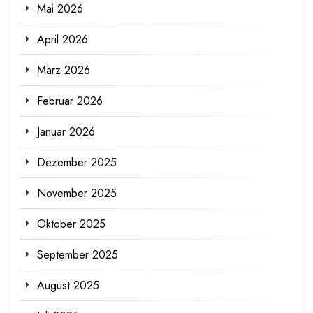
Mai 2026
April 2026
März 2026
Februar 2026
Januar 2026
Dezember 2025
November 2025
Oktober 2025
September 2025
August 2025