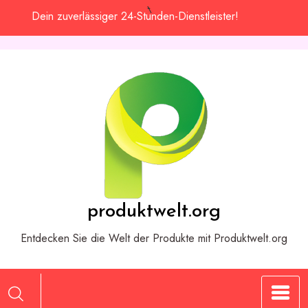
Zum
Dein zuverlässiger 24-Stunden-Dienstleister!
Inhalt
springen
produktwelt.org
Entdecken Sie die Welt der Produkte mit Produktwelt.org