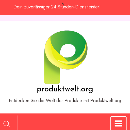
Zum
Dein zuverlässiger 24-Stunden-Dienstleister!
Inhalt
springen
produktwelt.org
Entdecken Sie die Welt der Produkte mit Produktwelt.org