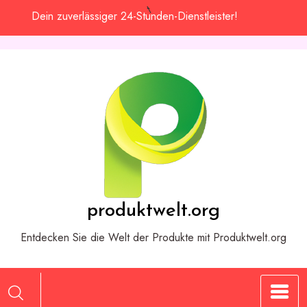
Zum
Dein zuverlässiger 24-Stunden-Dienstleister!
Inhalt
springen
produktwelt.org
Entdecken Sie die Welt der Produkte mit Produktwelt.org