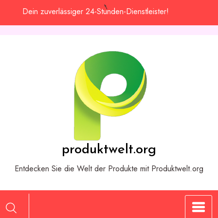
Zum
Dein zuverlässiger 24-Stunden-Dienstleister!
Inhalt
springen
produktwelt.org
Entdecken Sie die Welt der Produkte mit Produktwelt.org