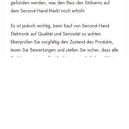
gefunden werden, was den Reiz des Stöberns auf
dem Second-Hand-Markt noch erhöht.
Es ist jedoch wichtig, beim Kauf von Second-Hand
Elektronik auf Qualität und Seriosität zu achten.
Überprüfen Sie sorgfältig den Zustand des Produkts,
lesen Sie Bewertungen und stellen Sie sicher, dass alle
Funktionen einwandfrei funktionieren. Auf diese Weise
können Sie sicher sein, ein gutes Geschäft zu machen.
Insgesamt bietet der Kauf von Second-Hand Elektronik
eine nachhaltige Alternative zum Neukauf und
ermöglicht es Verbrauchern, hochwertige Produkte zu
erschwinglichen Preisen zu erwerben. Wenn Sie also
auf der Suche nach einem neuen elektronischen Gerät
sind, sollten Sie definitiv den Second-Hand-Markt in