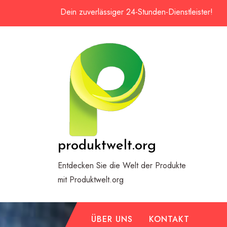
Zum
Dein zuverlässiger 24-Stunden-Dienstleister!
Inhalt
springen
produktwelt.org
Entdecken Sie die Welt der Produkte
mit Produktwelt.org
ÜBER UNS
KONTAKT