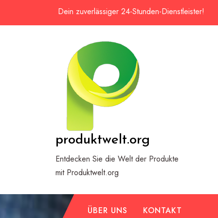
Zum
Dein zuverlässiger 24-Stunden-Dienstleister!
Inhalt
springen
produktwelt.org
Entdecken Sie die Welt der Produkte
mit Produktwelt.org
ÜBER UNS
KONTAKT