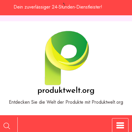
Zum
Dein zuverlässiger 24-Stunden-Dienstleister!
Inhalt
springen
produktwelt.org
Entdecken Sie die Welt der Produkte mit Produktwelt.org