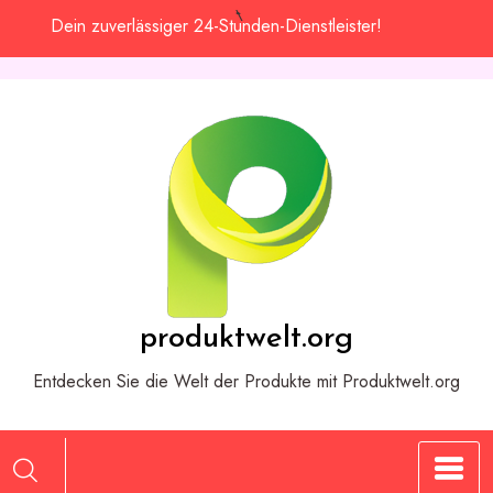
Zum
Dein zuverlässiger 24-Stunden-Dienstleister!
Inhalt
springen
produktwelt.org
Entdecken Sie die Welt der Produkte mit Produktwelt.org