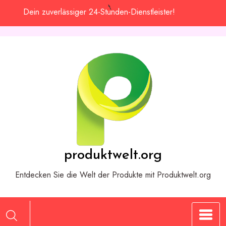
Zum
Dein zuverlässiger 24-Stunden-Dienstleister!
Inhalt
springen
produktwelt.org
Entdecken Sie die Welt der Produkte mit Produktwelt.org