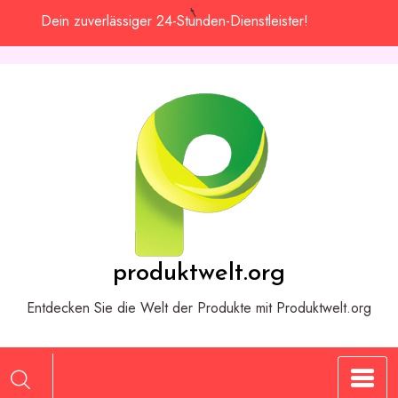
Zum
Dein zuverlässiger 24-Stunden-Dienstleister!
Inhalt
springen
produktwelt.org
Entdecken Sie die Welt der Produkte mit Produktwelt.org