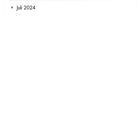
Juli 2024
Juni 2024
Mai 2024
April 2024
März 2024
Februar 2024
Januar 2024
Dezember 2023
November 2023
Oktober 2023