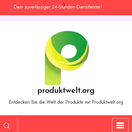
Zum
Dein zuverlässiger 24-Stunden-Dienstleister!
Inhalt
springen
produktwelt.org
Entdecken Sie die Welt der Produkte mit Produktwelt.org