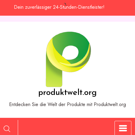
Zum
Dein zuverlässiger 24-Stunden-Dienstleister!
Inhalt
springen
produktwelt.org
Entdecken Sie die Welt der Produkte mit Produktwelt.org