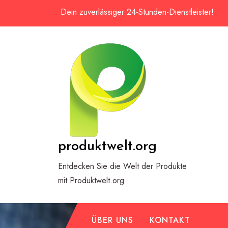
Zum
Dein zuverlässiger 24-Stunden-Dienstleister!
Inhalt
springen
produktwelt.org
Entdecken Sie die Welt der Produkte
mit Produktwelt.org
ÜBER UNS
KONTAKT