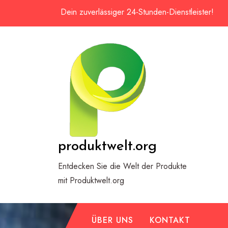
Zum
Dein zuverlässiger 24-Stunden-Dienstleister!
Inhalt
springen
produktwelt.org
Entdecken Sie die Welt der Produkte
mit Produktwelt.org
ÜBER UNS
KONTAKT