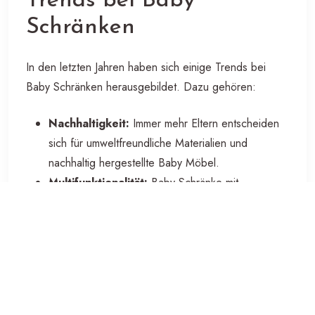
Trends bei Baby
Schränken
In den letzten Jahren haben sich einige Trends bei
Baby Schränken herausgebildet. Dazu gehören:
Nachhaltigkeit:
Immer mehr Eltern entscheiden
sich für umweltfreundliche Materialien und
nachhaltig hergestellte Baby Möbel.
Multifunktionalität:
Baby Schränke mit
zusätzlichen Funktionen wie Wickeltischen oder
integrierten Kommoden werden immer beliebter.
Individualisierung:
Personalisierte Designs und
Farben ermöglichen es Eltern, den Baby Schrank
an den persönlichen Geschmack anzupassen.