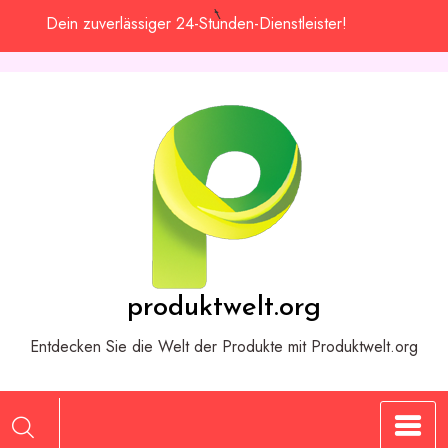
Zum
Dein zuverlässiger 24-Stunden-Dienstleister!
Inhalt
springen
produktwelt.org
Entdecken Sie die Welt der Produkte mit Produktwelt.org