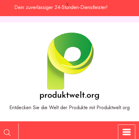
Zum
Dein zuverlässiger 24-Stunden-Dienstleister!
Inhalt
springen
produktwelt.org
Entdecken Sie die Welt der Produkte mit Produktwelt.org