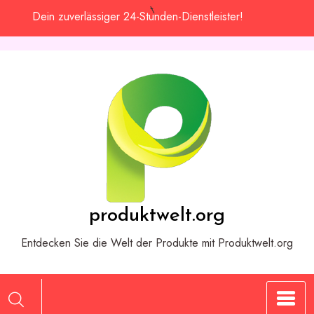
Zum
Dein zuverlässiger 24-Stunden-Dienstleister!
Inhalt
springen
produktwelt.org
Entdecken Sie die Welt der Produkte mit Produktwelt.org