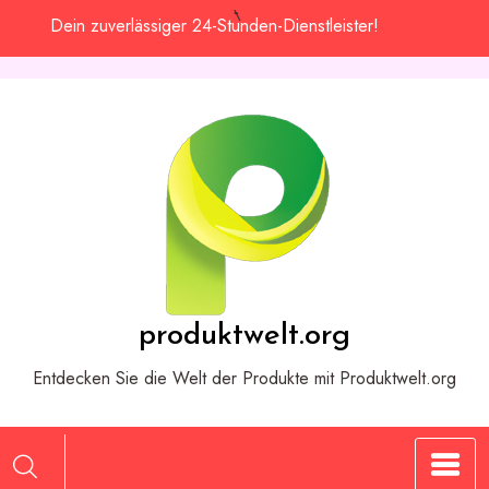
Zum
Dein zuverlässiger 24-Stunden-Dienstleister!
Inhalt
springen
produktwelt.org
Entdecken Sie die Welt der Produkte mit Produktwelt.org