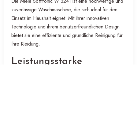
Die Miele Softtronic W 3241 ist eine hochwertige und
zuverlässige Waschmaschine, die sich ideal für den
Einsatz im Haushalt eignet. Mit ihrer innovativen
Technologie und ihrem benutzerfreundlichen Design
bietet sie eine effiziente und gründliche Reinigung für
Ihre Kleidung.
Leistungsstarke
Funktionen
Die Miele Softtronic W 3241 verfügt über eine
Vielzahl von leistungsstarken Funktionen, die das
Waschen Ihrer Kleidung zum Kinderspiel machen. Mit
verschiedenen Waschprogrammen, darunter spezielle
Programme für empfindliche Stoffe oder stark
verschmutzte Wäsche, können Sie die richtige