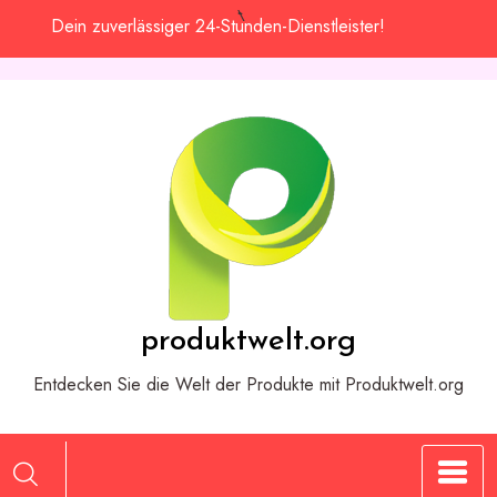
Zum
Dein zuverlässiger 24-Stunden-Dienstleister!
Inhalt
springen
produktwelt.org
Entdecken Sie die Welt der Produkte mit Produktwelt.org