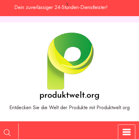
Zum
Dein zuverlässiger 24-Stunden-Dienstleister!
Inhalt
springen
produktwelt.org
Entdecken Sie die Welt der Produkte mit Produktwelt.org