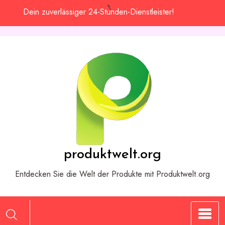
Zum
Dein zuverlässiger 24-Stunden-Dienstleister!
Inhalt
springen
produktwelt.org
Entdecken Sie die Welt der Produkte mit Produktwelt.org