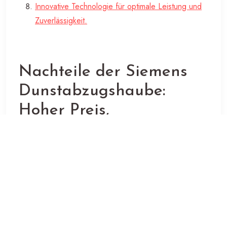
Innovative Technologie für optimale Leistung und
Zuverlässigkeit.
Nachteile der Siemens
Dunstabzugshaube:
Hoher Preis,
Wartungsaufwand und
begrenzte
Designauswahl
Hoher Anschaffungspreis im Vergleich zu
anderen Dunstabzugshauben
Benötigt regelmäßige Reinigung und Wartung, um