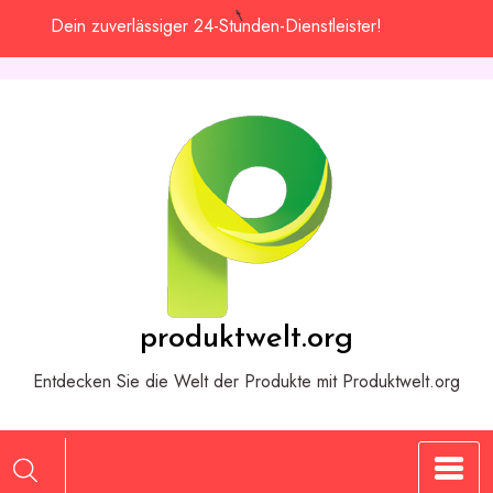
Zum
Dein zuverlässiger 24-Stunden-Dienstleister!
Inhalt
springen
produktwelt.org
Entdecken Sie die Welt der Produkte mit Produktwelt.org