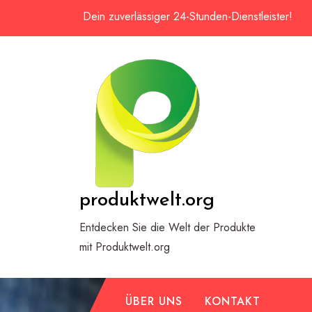
Zum
Dein zuverlässiger 24-Stunden-Dienstleister!
Inhalt
springen
produktwelt.org
Entdecken Sie die Welt der Produkte
mit Produktwelt.org
ÜBER UNS
KONTAKT