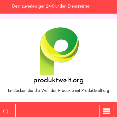
Zum
Dein zuverlässiger 24-Stunden-Dienstleister!
Inhalt
springen
produktwelt.org
Entdecken Sie die Welt der Produkte mit Produktwelt.org