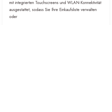
mit integrierten Touchscreens und WLAN-Konnektivität
ausgestattet, sodass Sie Ihre Einkaufsliste verwalten
oder
Rezepte direkt auf dem Kühlschrank anzeigen können.
Energieeffizienz
Trotz ihrer Größe und Leistung sind amerikanische
Kühlschränke heutzutage auch energieeffizienter
geworden. Die
meisten Modelle sind mit modernster Technologie
ausgestattet, um den Energieverbrauch zu optimieren
und die