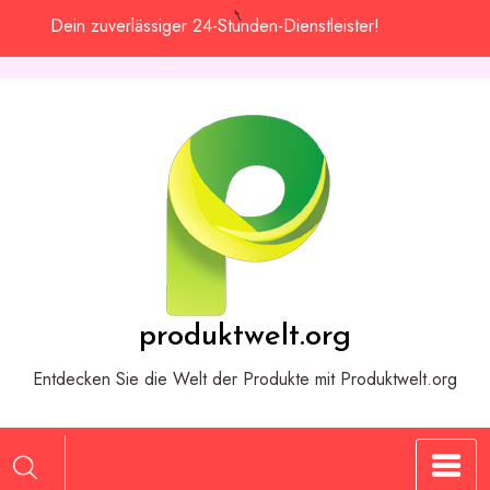
Zum
Dein zuverlässiger 24-Stunden-Dienstleister!
Inhalt
springen
produktwelt.org
Entdecken Sie die Welt der Produkte mit Produktwelt.org