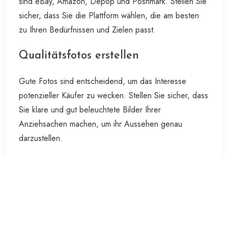
sind eBay, Amazon, Depop und Poshmark. Stellen Sie
sicher, dass Sie die Plattform wählen, die am besten
zu Ihren Bedürfnissen und Zielen passt.
Qualitätsfotos erstellen
Gute Fotos sind entscheidend, um das Interesse
potenzieller Käufer zu wecken. Stellen Sie sicher, dass
Sie klare und gut beleuchtete Bilder Ihrer
Anziehsachen machen, um ihr Aussehen genau
darzustellen.
Beschreibung und Details angeben
Eine detaillierte Beschreibung Ihrer Anziehsachen ist
wichtig, um potenzielle Käufer anzusprechen. Geben
Sie Informationen wie Marke, Größe, Zustand und