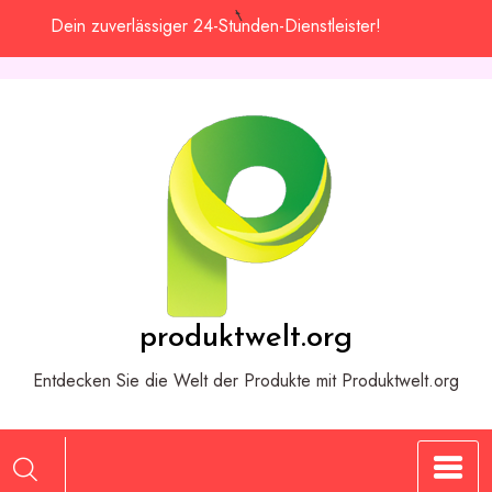
Zum
Dein zuverlässiger 24-Stunden-Dienstleister!
Inhalt
springen
produktwelt.org
Entdecken Sie die Welt der Produkte mit Produktwelt.org