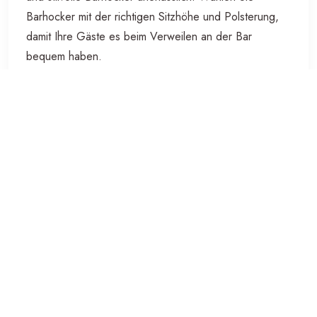
Barhocker mit der richtigen Sitzhöhe und Polsterung,
damit Ihre Gäste es beim Verweilen an der Bar
bequem haben.
Weinregale
Ein Weinregal ist nicht nur praktisch zur Aufbewahrung
Ihrer Lieblingsweine, sondern dient auch als
dekoratives Element in Ihrer Hausbar. Entscheiden Sie
sich für ein Weinregal aus Holz oder Metall, je nach
Ihrem persönlichen Stil.
Mit den richtigen Bar Möbeln können Sie Ihre Hausbar
in eine gemütliche Oase verwandeln, in der Sie
unvergessliche Momente mit Ihren Liebsten teilen
können. Lassen Sie Ihrer Kreativität freien Lauf und