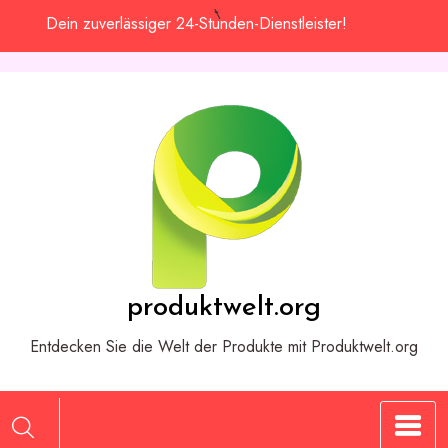
Zum
Dein zuverlässiger 24-Stunden-Dienstleister!
Inhalt
springen
produktwelt.org
Entdecken Sie die Welt der Produkte mit Produktwelt.org