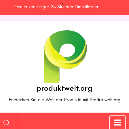
Zum
Dein zuverlässiger 24-Stunden-Dienstleister!
Inhalt
springen
produktwelt.org
Entdecken Sie die Welt der Produkte mit Produktwelt.org