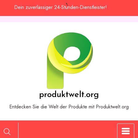
Zum
Dein zuverlässiger 24-Stunden-Dienstleister!
Inhalt
springen
produktwelt.org
Entdecken Sie die Welt der Produkte mit Produktwelt.org