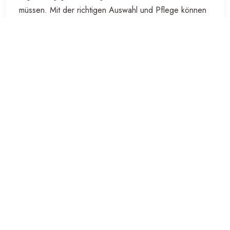
müssen. Mit der richtigen Auswahl und Pflege können
diese Maschinen dazu beitragen, den Betrieb
reibungslos am Laufen zu halten und eine effiziente
Reinigungslösung zu bieten.
9 Tipps für den
effektiven Einsatz Ihrer
Gewerbewaschmaschine
Stellen Sie sicher, dass die
Gewerbewaschmaschine für den gewerblichen
Gebrauch geeignet ist.
Lesen Sie sorgfältig die Bedienungsanleitung,
bevor Sie die Maschine verwenden.