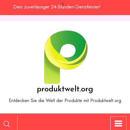
Zum
Dein zuverlässiger 24-Stunden-Dienstleister!
Inhalt
springen
produktwelt.org
Entdecken Sie die Welt der Produkte mit Produktwelt.org