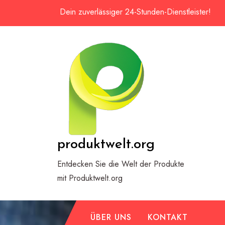
Zum
Dein zuverlässiger 24-Stunden-Dienstleister!
Inhalt
springen
produktwelt.org
Entdecken Sie die Welt der Produkte
mit Produktwelt.org
ÜBER UNS
KONTAKT