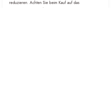
reduzieren. Achten Sie beim Kauf auf das
Energielabel, um sicherzustellen, dass Sie ein
umweltfreundliches Modell wählen.
Fazit
Ein Kühlschrank mit 130 Litern Fassungsvermögen ist
die perfekte Wahl für Haushalte, die einen kompakten
und dennoch geräumigen Kühllagerraum benötigen.
Mit seinen praktischen Funktionen und der
Energieeffizienz ist er eine ausgezeichnete Investition
für jeden Haushalt.
9 Tipps für die optimale