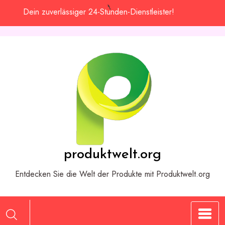
Zum
Dein zuverlässiger 24-Stunden-Dienstleister!
Inhalt
springen
produktwelt.org
Entdecken Sie die Welt der Produkte mit Produktwelt.org