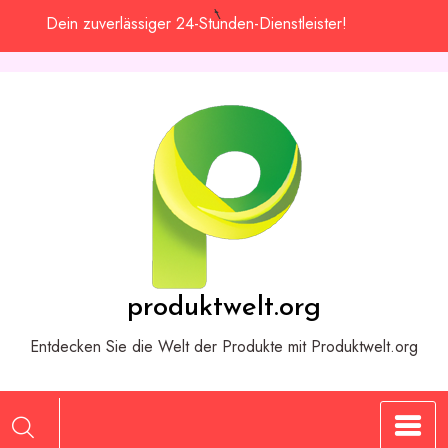
Zum
Dein zuverlässiger 24-Stunden-Dienstleister!
Inhalt
springen
produktwelt.org
Entdecken Sie die Welt der Produkte mit Produktwelt.org