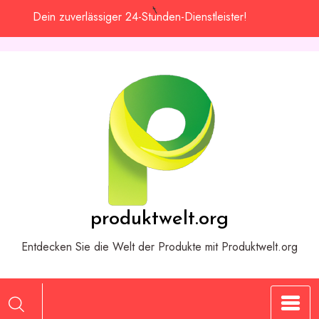
Zum
Dein zuverlässiger 24-Stunden-Dienstleister!
Inhalt
springen
produktwelt.org
Entdecken Sie die Welt der Produkte mit Produktwelt.org